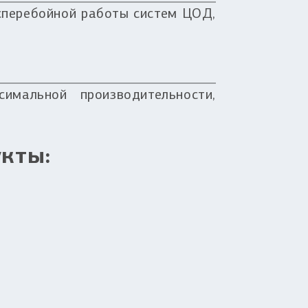
сперебойной работы систем ЦОД,
мальной производительности,
кты: