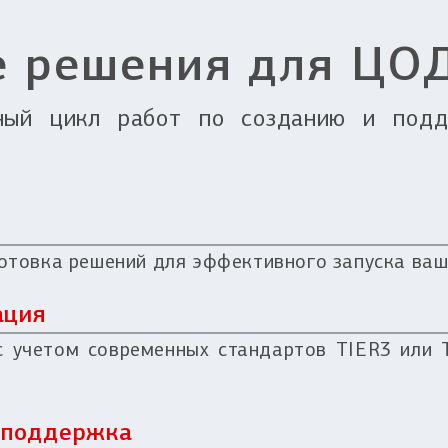
е решения для ЦО
ный цикл работ по созданию и подд
готовка решений для эффективного запуска ва
ация
 учетом современных стандартов TIER3 или T
я поддержка