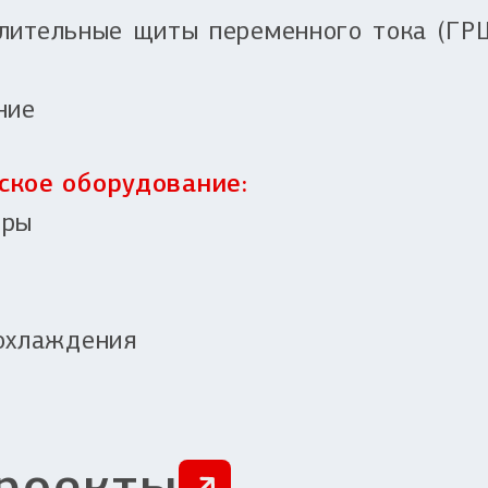
лительные щиты переменного тока (ГРЩ
ние
кое оборудование:
еры
охлаждения
роекты