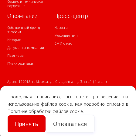
Сервис и техническая
поддержка
О компании
Пресс-центр
Собственный бренд
Новости
"Необайт"
Мероприятия
История
СМИ о нас
Документы компании
Партнеры
IT-аккредитация
Адрес: 127018, г. Москва, ул. Складочная, д.3, стр.1 (4 этаж)
Телефон:
+7 (499) 700-05-05
Почта:
info@nvbs.ru
Продолжая навигацию, вы даете разрешение на
использование файлов cookie, как подробно описано в
2025 АО «НВБС»
Политике обработки файлов cookie
.
Политика обработки персональных данных
Принять
Отказаться
Условия обработки персональных данных
Правила акции «Выиграй Айфон 17 Про»