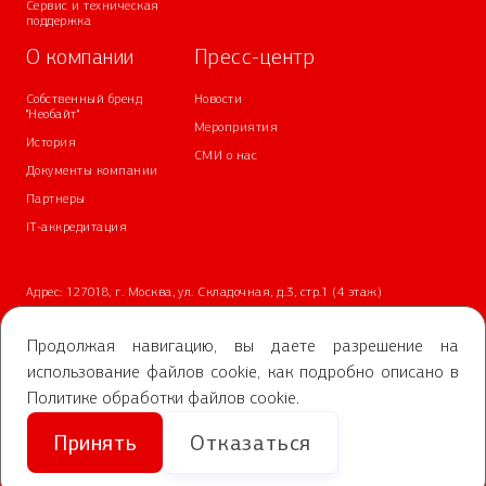
Сервис и техническая
поддержка
О компании
Пресс-центр
Собственный бренд
Новости
"Необайт"
Мероприятия
История
СМИ о нас
Документы компании
Партнеры
IT-аккредитация
Адрес: 127018, г. Москва, ул. Складочная, д.3, стр.1 (4 этаж)
Телефон:
+7 (499) 700-05-05
Почта:
info@nvbs.ru
Продолжая навигацию, вы даете разрешение на
использование файлов cookie, как подробно описано в
2025 АО «НВБС»
Политике обработки файлов cookie
.
Политика обработки персональных данных
Принять
Отказаться
Условия обработки персональных данных
Правила акции «Выиграй Айфон 17 Про»