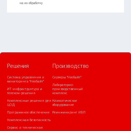
на их обработку
Решения
Производство
Система управления и
Серверы "Необайт"
мониторинга "Необайт"
Лабораторно-
ИТ-инфраструктура и
производственный
телеком-решения
комплекс
Комплексные решения для
Климатическое
ЦОД
оборудование
Программное обеспечение
Реинжиниринг ИБП
Комплексная безопасность
Сервис и техническая