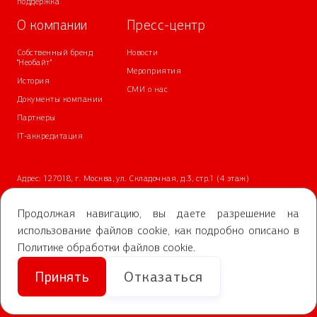
поддержка
О компании
Пресс-центр
Собственный бренд
Новости
"Необайт"
Мероприятия
История
СМИ о нас
Документы компании
Партнеры
IT-аккредитация
Адрес: 127018, г. Москва, ул. Складочная, д.3, стр.1 (4 этаж)
Телефон:
+7 (499) 700-05-05
Почта:
info@nvbs.ru
Продолжая навигацию, вы даете разрешение на
использование файлов cookie, как подробно описано в
2025 АО «НВБС»
Политике обработки файлов cookie
.
Политика обработки персональных данных
Принять
Отказаться
Условия обработки персональных данных
Правила акции «Выиграй Айфон 17 Про»