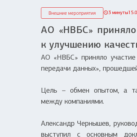
3 минуты
15.
Внешние мероприятия
АО «НВБС» приняло
к улучшению качест
АО «НВБС» приняло участие
передачи данных», прошедше
Цель – обмен опытом, а та
между компаниями.
Александр Чернышев, руковод
выступил с основным док