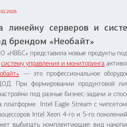
.02.2026
а линейку серверов и сист
од брендом «Необайт»
 «НВБС» представила новые продукты под
и
систему управления и мониторинга
активо
обайт»
— это профессиональное оборудо
ЦОД. При формировании продуктовой ли
настройки под разные бизнес-задачи и спо
а платформе Intel Eagle Stream с чипсет
цессоров Intel Xeon 4-го и 5-го поколен
жет выбирать комплектующие: вид накопит