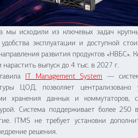
мы исходили из ключевых задач крупны
, удобства эксплуатации и доступной ст
 направления развития продуктов «НВБС». 
и нарастить выпуск до 4 тыс. в 2027 г.
тавила
IT Management System
— систему
ктуры ЦОД, позволяет централизовано 
ами хранения данных и коммутаторов, с
урой. Система поддерживает более 250 в
ругие. ITMS не требует установки дополн
недрение решения.