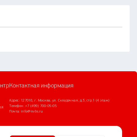
нтр
Контактная информация
Адрес: 127018, г. Москва, ул. Складочная, д.3, стр.1 (4 этаж)
Телефон:
+7 (499) 700-05-05
ия
Почта:
info@nvbs.ru