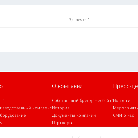
о
О компании
Пресс-це
т"
Собственный бренд "Необайт"
Новости
оизводственный комплекс
История
Мероприят
оборудование
Документы компании
СМИ о нас
БП
Партнеры
IT-аккредитация