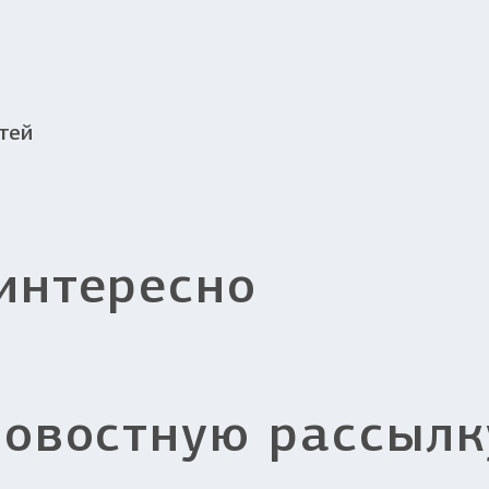
тей
интересно
новостную рассылк