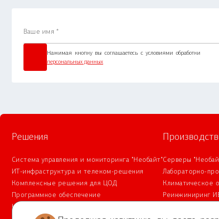
Нажимая кнопку вы соглашаетесь с условиями обработки
персональных данных
Решения
Производств
Система управления и мониторинга "Необайт"
Серверы "Необай
ИТ-инфраструктура и телеком-решения
Лабораторно-пр
Комплексные решения для ЦОД
Климатическое 
Программное обеспечение
Реинжиниринг И
Комплексная безопасность
Сервис и техническая поддержка