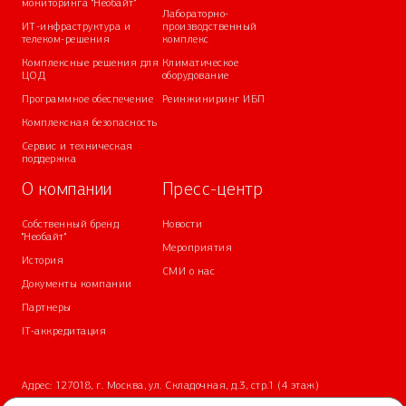
мониторинга "Необайт"
Лабораторно-
ИТ-инфраструктура и
производственный
телеком-решения
комплекс
Комплексные решения для
Климатическое
ЦОД
оборудование
Программное обеспечение
Реинжиниринг ИБП
Комплексная безопасность
Сервис и техническая
поддержка
О компании
Пресс-центр
Собственный бренд
Новости
"Необайт"
Мероприятия
История
СМИ о нас
Документы компании
Партнеры
IT-аккредитация
Адрес: 127018, г. Москва, ул. Складочная, д.3, стр.1 (4 этаж)
Телефон:
+7 (499) 700-05-05