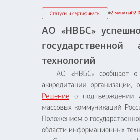
2 минуты
02.
Статусы и сертификаты
АО «НВБС» успешн
государственной
технологий
АО «НВБС» сообщает о пр
аккредитации организации, 
Решение
о подтверждении а
массовых коммуникаций Росс
Положением о государственно
области информационных техн