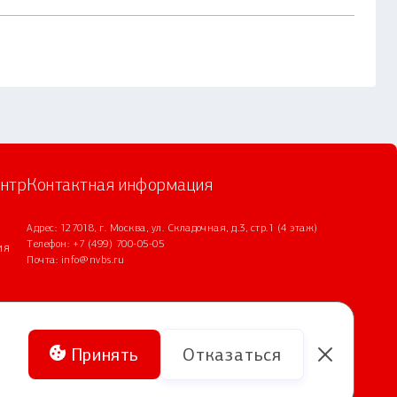
нтр
Контактная информация
Адрес: 127018, г. Москва, ул. Складочная, д.3, стр.1 (4 этаж)
Телефон:
+7 (499) 700-05-05
ия
Почта:
info@nvbs.ru
Принять
Отказаться
 17 Про»