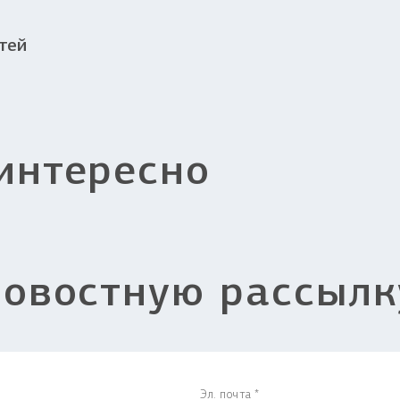
тей
интересно
новостную рассылк