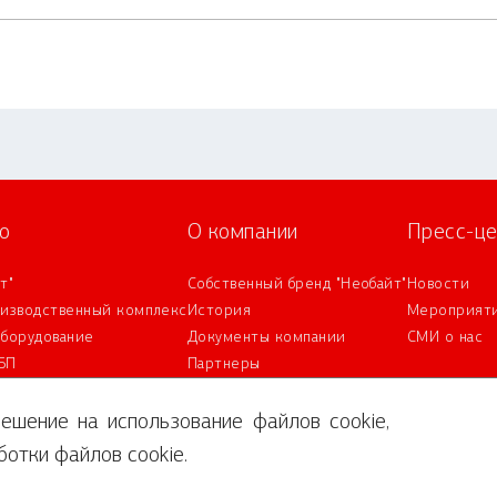
о
О компании
Пресс-це
т"
Собственный бренд "Необайт"
Новости
оизводственный комплекс
История
Мероприят
оборудование
Документы компании
СМИ о нас
БП
Партнеры
IT-аккредитация
ешение на использование файлов cookie,
ботки файлов cookie
.
вия обработки персональных данных
Правила акции «Выиграй Айфон