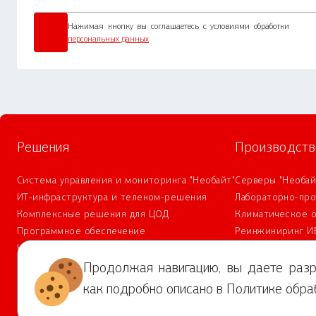
Нажимая кнопку вы соглашаетесь с условиями обработки
персональных данных
Решения
Производств
Система управления и мониторинга "Необайт"
Серверы "Необай
ИТ-инфраструктура и телеком-решения
Лабораторно-пр
Комплексные решения для ЦОД
Климатическое 
Программное обеспечение
Реинжиниринг И
Комплексная безопасность
Сервис и техническая поддержка
Продолжая навигацию, вы даете разр
как подробно описано в
Политике обра
2025 АО «НВБС»
Политика обработки персональных данных
Усло