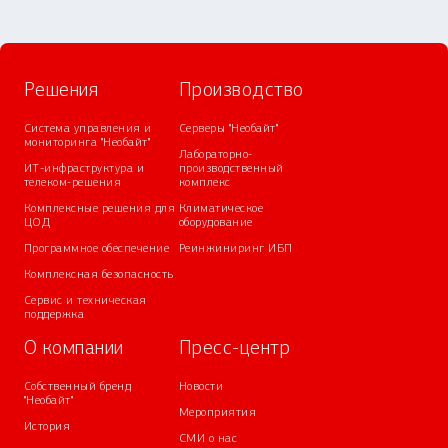
Решения
Производство
Система управления и
Серверы "Необайт"
мониторинга "Необайт"
Лабораторно-
ИТ-инфраструктура и
производственный
телеком-решения
комплекс
Комплексные решения для
Климатическое
ЦОД
оборудование
Программное обеспечение
Реинжиниринг ИБП
Комплексная безопасность
Сервис и техническая
поддержка
О компании
Пресс-центр
Собственный бренд
Новости
"Необайт"
Мероприятия
История
СМИ о нас