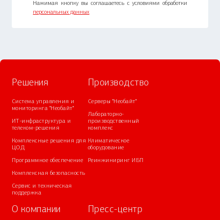
Нажимая кнопку вы соглашаетесь с условиями обработки
персональных данных
Решения
Производство
Система управления и
Серверы "Необайт"
мониторинга "Необайт"
Лабораторно-
ИТ-инфраструктура и
производственный
телеком-решения
комплекс
Комплексные решения для
Климатическое
ЦОД
оборудование
Программное обеспечение
Реинжиниринг ИБП
Комплексная безопасность
Сервис и техническая
поддержка
О компании
Пресс-центр