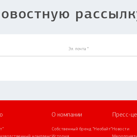
новостную рассылк
о
О компании
Пресс-це
т"
Собственный бренд "Необайт"
Новости
оизводственный комплекс
История
Мероприят