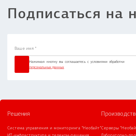
Подписаться на 
Нажимая кнопку вы соглашаетесь с условиями обработки
персональных данных
Решения
Производств
Система управления и мониторинга "Необайт"
Серверы "Необай
ИТ-инфраструктура и телеком-решения
Лабораторно-пр