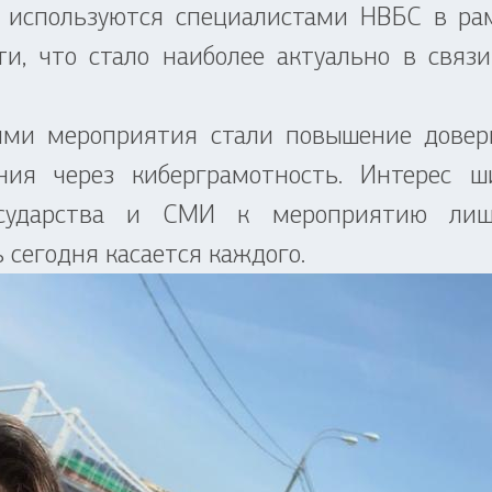
es используются специалистами НВБС в р
ти, что стало наиболее актуально в свя
ями мероприятия стали повышение довери
ния через киберграмотность. Интерес ши
государства и СМИ к мероприятию лиш
сегодня касается каждого.