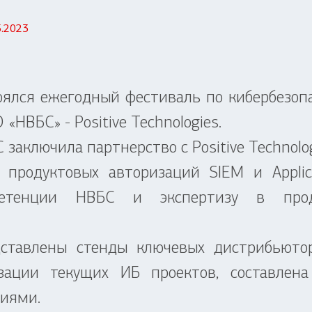
5.2023
тоялся ежегодный фестиваль по кибербезо
О «НВБС» -
Positive Technologies.
аключила партнерство с Positive Technolog
продуктовых авторизаций SIEM и Applica
етенции НВБС и экспертизу в продук
ставлены стенды ключевых дистрибьюто
зации текущих ИБ проектов, составлена
иями.