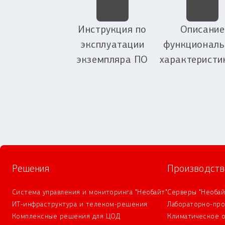
Инструкция по
Описание
эксплуатации
функциональ
экземпляра ПО
характеристи
Решения
Производств
Система управления и мониторинга "Необайт"
Серверы "Необай
ИТ-инфраструктура и телеком-решения
Лабораторно-пр
Комплексные решения для ЦОД
Климатическое 