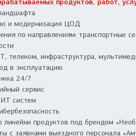
рабатываемых продуктов, работ, усл
 ландшафта
во и модернизация ЦОД
ния по направлениям: транспортные се
ости
Т, телеком, инфраструктура, мультиме
од в эксплуатацию
ржка 24/7
ийный сервис
 ИТ систем
ибербезопасность
о линейки продуктов под брендом «Необ
ты с заявками выездного персонала «Ам