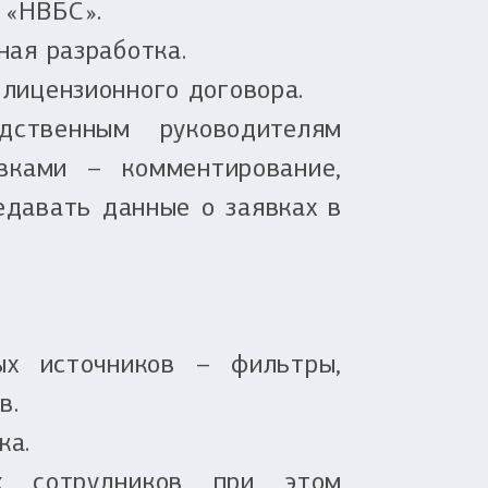
 «НВБС».
ная разработка.
лицензионного договора.
ственным руководителям
вками – комментирование,
едавать данные о заявках в
ых источников – фильтры,
в.
ка.
ых сотрудников при этом