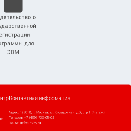
детельство о
ударственной
егистрации
ограммы для
ЭВМ
нтр
Контактная информация
Адрес: 127018, г. Москва, ул. Складочная, д.3, стр.1 (4 этаж)
Телефон:
+7 (499) 700-05-05
ия
Почта:
info@nvbs.ru