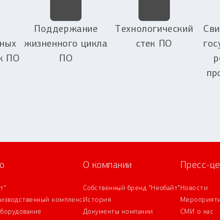
Поддержание
Технологический
Сви
ных
жизненного цикла
стек ПО
гос
к ПО
ПО
р
пр
о
О компании
Пресс-це
т"
Собственный бренд "Необайт"
Новости
оизводственный комплекс
История
Мероприят
оборудование
Документы компании
СМИ о нас