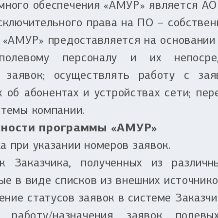
много обеспечения «АМУР» является АО
сключительного права на ПО – собствен
 «АМУР» предоставляется на основании 
олевому персоналу и их непосред
е заявок; осуществлять работу с зая
х об абонентах и устройствах сети; пер
темы компании.
ности программы «АМУР»
а при указании номеров заявок.
к Заказчика, полученных из различн
ые в виде списков из внешних источнико
ние статусов заявок в системе Заказчи
 работу/назначения заявок полев