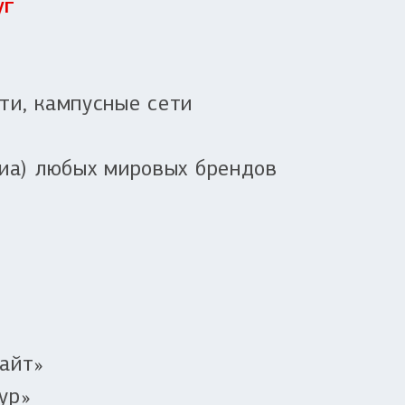
уг
ти, кампусные сети
диа) любых мировых брендов
айт»
ур»